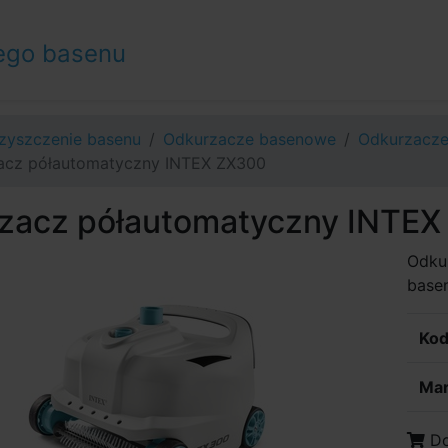
ego basenu
zyszczenie basenu
Odkurzacze basenowe
Odkurzacze
acz półautomatyczny INTEX ZX300
zacz półautomatyczny INTEX
Odkur
basen
Kod
Mar
Do