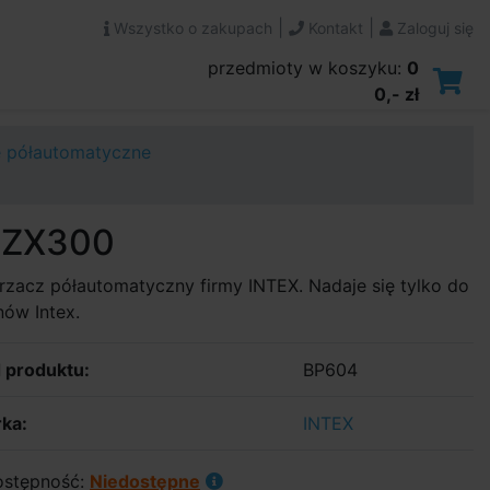
|
|
Wszystko o zakupach
Kontakt
Zaloguj się
przedmioty w koszyku:
0
0,- zł
 półautomatyczne
 ZX300
zacz półautomatyczny firmy INTEX. Nadaje się tylko do
ów Intex.
 produktu:
BP604
ka:
INTEX
stępność:
Niedostępne