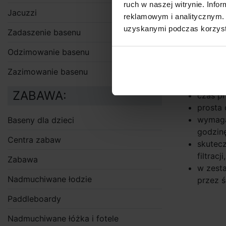
powrotnych 
ruch w naszej witrynie. Inf
Jacuzzi
reklamowym i analitycznym. 
podłąc
uzyskanymi podczas korzysta
Zadaszenie basenu
powrot
pakietu
Odzimowanie basenu
odkurza
dwie o
Zazimowanie basenu
z dna 
ZABAWA:
czas pr
prosta 
wymaga
Baseny dla dzieci
godzin
Centra zabaw
skutecz
filtrac
Zabawa
w zesta
Nadmuchiwane łodzie
przez 
Paddleboardy
Nadmuchiwane łóżka i fotele