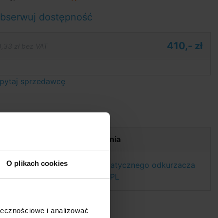
bserwuj dostępność
410,- zł
,33 zł bez VAT
pytaj sprzedawcę
Dokumenty do pobrania
O plikach cookies
Instrukcja półautomatycznego odkurzacza
Intex Deluxe ZX300 - PL
ez
w
ołecznościowe i analizować