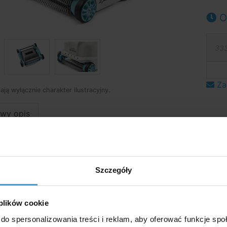
O
333
Za
mają wyłącznie charakter ilustracyjny.
wy opis
łowy opi
yczny odkurzacz ZX300
nadaje się wyłącznie do basenów
ażonych w końcówkę przyłączeniową INTEX o średnicy
Szczegóły
 nadaje się do basenów INTEX Easy Set ani basenów
anym pierścieniem INTEX o średnicy do 6 m.
Szybko i b
 plików cookie
zyści Twój basen, podczas gdy Ty będziesz odpoczywać 
AGA!! Odkurzacza tego nie można podłączyć do dysz
do spersonalizowania treści i reklam, aby oferować funkcje sp