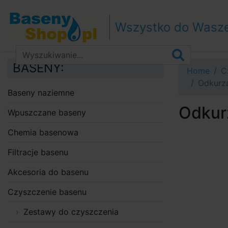
Przejdź do nawigacji
Przejdź do treści
Wszystko do Wasz
Przejdź do paska bocznego
BASENY:
Home
C
Odkurz
Baseny naziemne
Odkur
Wpuszczane baseny
Chemia basenowa
Filtracje basenu
Akcesoria do basenu
Czyszczenie basenu
Zestawy do czyszczenia