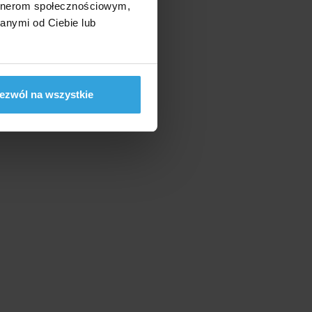
artnerom społecznościowym,
anymi od Ciebie lub
ę
ezwól na wszystkie