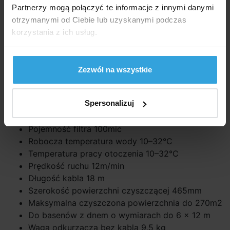
Partnerzy mogą połączyć te informacje z innymi danymi
W pełni automatyczne sterowanie
otrzymanymi od Ciebie lub uzyskanymi podczas
Tryb czyszczenia dna i ścian
korzystania z ich usług.
Parametry techniczne
Zasilanie 230V/50Hz
Zezwól na wszystkie
Pobór mocy 200W
Klasa ochrony środka czyszczącego IPX8,
Spersonalizuj
jednostka sterująca IPX5
Wydajność pompy filtrującej 20m3/godz
Pojemność filtra 100mic
Robocza temperatura wody 10–32°C
Temperatura pracy otoczenia 10–32°C
Prędkość ruchu 12m/min
Długość kabla 18 m
Szerokość powierzchni czyszczącej 465mm
Maksymalna czyszczona powierzchnia do 270m2
Do basenów z dnem o wymiarach do 6 × 12 m
Waga odkurzacza bez kabla 9,5 kg