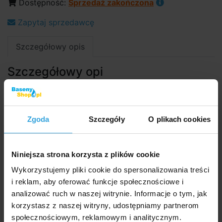
Dostępność:
Sprzedaż zakończona
Zapytaj sprzedawcę
Szczegółowy opis
Szczegółowy opi
W pełni automatyczny odkurzacz basenowy
odpowiedni do
czyszczenia dna i ścian
basenu.
Odkurzacz automatyczny czyści dno i ściany basenu
Zgoda
Szczegóły
O plikach cookies
za pomocą plastikowych obrotowych szczotek.
Nadaje się do basenów z płaskim dnem i ścianami.
Tym urządzeniem usuniesz nieczystości z dna i ścian
Niniejsza strona korzysta z plików cookie
basenu, co wpłynie na jakość wody i mniejsze zużycie
Wykorzystujemy pliki cookie do spersonalizowania treści
chemii, zwłaszcza chloru. Czyści nie tylko płaskie
i reklam, aby oferować funkcje społecznościowe i
powierzchnie, ale także ściany do poziomu
analizować ruch w naszej witrynie. Informacje o tym, jak
powierzchni. Urządzenie jest absolutnie łatwe w
korzystasz z naszej witryny, udostępniamy partnerom
obsłudze i konserwacji. Po włożeniu go do basenu, a
społecznościowym, reklamowym i analitycznym.
następnie włączeniu nie musisz się o nic martwić.