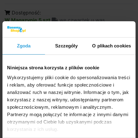
Dostępność:
W Magazynie 5 szt
we czwartek u was
200,- zł
162,60 zł bez VAT
Zgoda
Szczegóły
O plikach cookies
do koszyka
Niniejsza strona korzysta z plików cookie
Zapytaj sprzedawcę
Wykorzystujemy pliki cookie do spersonalizowania treści
i reklam, aby oferować funkcje społecznościowe i
Szczegółowy opis
analizować ruch w naszej witrynie. Informacje o tym, jak
korzystasz z naszej witryny, udostępniamy partnerom
Szczegółowy opi
społecznościowym, reklamowym i analitycznym.
Rozkoszuj się miękkim materacem dmuchanym
Partnerzy mogą połączyć te informacje z innymi danymi
Comfort-Plush Mid-Rise! Wysoka jakość konstrukcji
otrzymanymi od Ciebie lub uzyskanymi podczas
wewnętrznej w połączeniu z dwuwarstwową,
korzystania z ich usług.
aksamitną powierzchnią, która dopasowuje się do