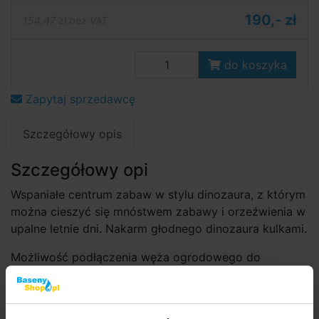
190,- zł
154,47 zł bez VAT
do koszyka
Zapytaj sprzedawcę
Szczegółowy opis
Szczegółowy opi
Wspaniałe centrum zabaw w stylu dinozaura, z którym
można cieszyć się mnóstwem zabawy i orzeźwienia w
upalne letnie dni. Nakarm głodnego dinozaura kulkami.
Możliwość podłączenia węża ogrodowego do
prysznica palmowego.
Dodatkowa wyściółka, zawór spustowy w podłodze.