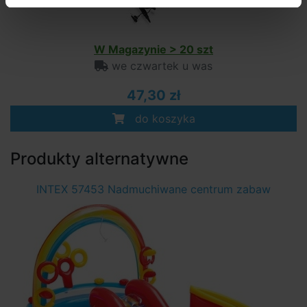
W Magazynie > 20 szt
we czwartek u was
47,30 zł
do koszyka
Produkty alternatywne
INTEX 57453 Nadmuchiwane centrum zabaw