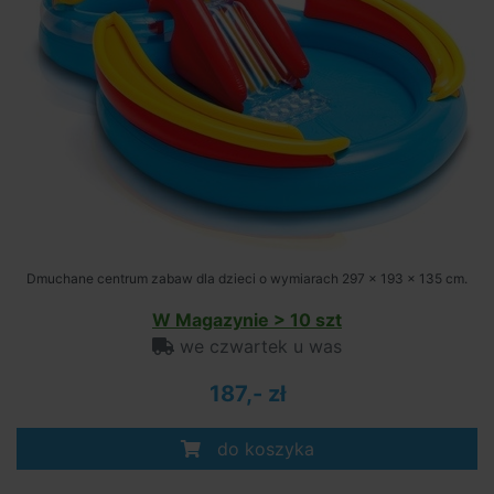
Dmuchane centrum zabaw dla dzieci o wymiarach 297 x 193 x 135 cm.
W Magazynie > 10 szt
we czwartek u was
187,- zł
do koszyka