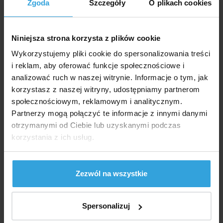
Wykonane z przetestowanego solidnego winylu.
Zgoda
Szczegóły
O plikach cookies
Parametry
Niniejsza strona korzysta z plików cookie
Szerokość:
191 cm
Wykorzystujemy pliki cookie do spersonalizowania treści
i reklam, aby oferować funkcje społecznościowe i
Długość:
249 cm
analizować ruch w naszej witrynie. Informacje o tym, jak
korzystasz z naszej witryny, udostępniamy partnerom
Wysokość:
109 cm
społecznościowym, reklamowym i analitycznym.
Partnerzy mogą połączyć te informacje z innymi danymi
otrzymanymi od Ciebie lub uzyskanymi podczas
Zalecane akcesoria (1)
korzystania z ich usług.
INTEX 68615 Pompka ręczna 48cm
Zezwól na wszystkie
Spersonalizuj