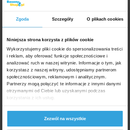
Zgoda
Szczegóły
O plikach cookies
Niniejsza strona korzysta z plików cookie
Wykorzystujemy pliki cookie do spersonalizowania treści
i reklam, aby oferować funkcje społecznościowe i
analizować ruch w naszej witrynie. Informacje o tym, jak
korzystasz z naszej witryny, udostępniamy partnerom
społecznościowym, reklamowym i analitycznym.
Partnerzy mogą połączyć te informacje z innymi danymi
otrzymanymi od Ciebie lub uzyskanymi podczas
korzystania z ich usług.
Plastikowy PVC T - część 90° o średnicy 32mm. Klejenie.
W Magazynie > 5 szt
Zezwól na wszystkie
we czwartek u was