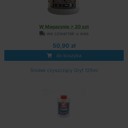
W Magazynie > 20 szt
we czwartek u was
50,90 zł
do koszyka
Środek czyszczący Gryf 125ml