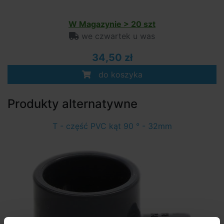
W Magazynie > 20 szt
we czwartek u was
34,50 zł
do koszyka
Produkty alternatywne
T - część PVC kąt 90 ° - 32mm