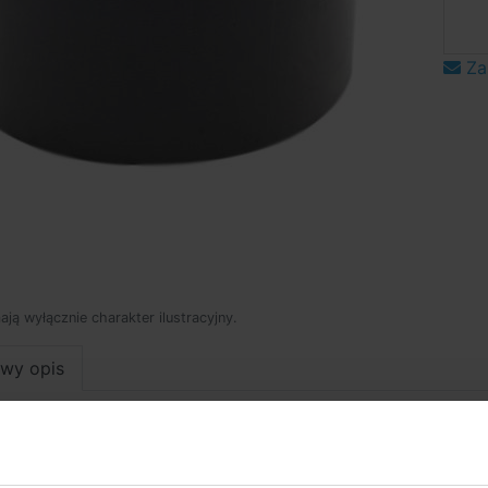
Za
mają wyłącznie charakter ilustracyjny.
wy opis
łowy opi
lna, szerokość 50 mm, długość rolki 10 m. Cena za 1 sztu
a odpowiednia do zaklejania połączeń śrubowych w