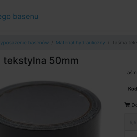
ego basenu
yposażenie basenów
Materiał hydrauliczny
Taśma tek
 tekstylna 50mm
Taśm
Kod
Do
8,8