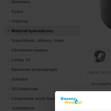
Skimmery
Dysze
Odpływy
Materiał hydrauliczny
Szpachlówki, silikony i kleje
Oświetlenie basenu
Lampy UV
Basenowe przeciwprądy
Zdjęcia i filmy 
Solinator
Szczegóło
Sól basenowa
Szczegó
Uzdatnianie wody basenowej
Taśma teksty
rozdzielnice
taśmy. Taśm