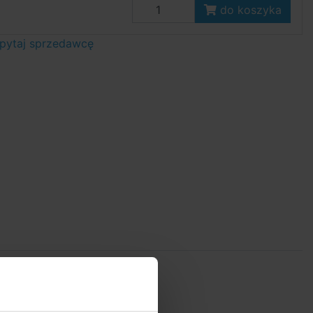
do koszyka
pytaj sprzedawcę
kę