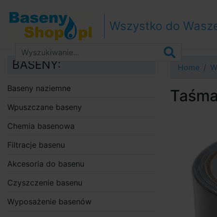
Przejdź do nawigacji
Przejdź do treści
Wszystko do Wasz
Przejdź do paska bocznego
BASENY:
Home
W
Baseny naziemne
Taśma
Wpuszczane baseny
Chemia basenowa
Filtracje basenu
Akcesoria do basenu
Czyszczenie basenu
Wyposażenie basenów