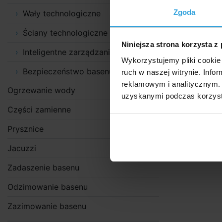
metalowej śc
Zgoda
Wały technologiczne
Ściany technologiczne
Niniejsza strona korzysta z
Inteligentne zarządzanie basenem
Wykorzystujemy pliki cookie 
Bezpieczeństwo basenu
ruch w naszej witrynie. Inf
reklamowym i analitycznym. 
Ogrzewanie wody
uzyskanymi podczas korzysta
Części zamienne
Prysznice
Jacuzzi
Zadaszenie basenu
Odzimowanie basenu
Zazimowanie basenu