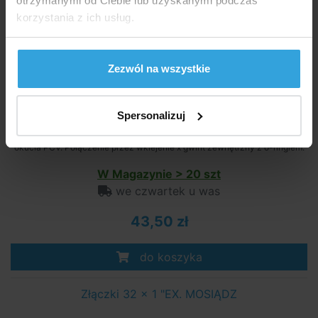
otrzymanymi od Ciebie lub uzyskanymi podczas
korzystania z ich usług.
Zezwól na wszystkie
Spersonalizuj
okucia PCV. Połączenie przez wklejenie x gwint zewnętrzny z o-ringiem.
W Magazynie > 20 szt
we czwartek u was
43,50 zł
do koszyka
Złączki 32 x 1 "EX. MOSIĄDZ