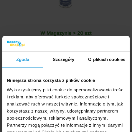
W Magazynie > 20 szt
we czwartek u was
34,50 zł
Zgoda
Szczegóły
O plikach cookies
do koszyka
Produkty alternatywne
Niniejsza strona korzysta z plików cookie
Wykorzystujemy pliki cookie do spersonalizowania treści
Wkręcanie PVC - 50mm x 1 1/2"
i reklam, aby oferować funkcje społecznościowe i
analizować ruch w naszej witrynie. Informacje o tym, jak
korzystasz z naszej witryny, udostępniamy partnerom
społecznościowym, reklamowym i analitycznym.
Partnerzy mogą połączyć te informacje z innymi danymi