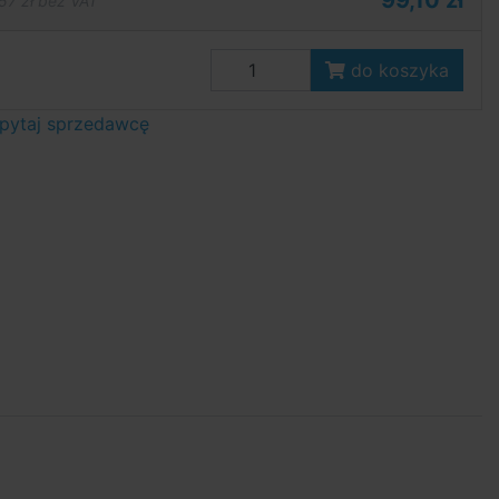
99,10 zł
57 zł bez VAT
do koszyka
pytaj sprzedawcę