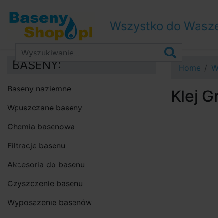
Przejdź do nawigacji
Przejdź do treści
Wszystko do Wasz
Przejdź do paska bocznego
BASENY:
Home
W
Baseny naziemne
Klej 
Wpuszczane baseny
Chemia basenowa
Filtracje basenu
Akcesoria do basenu
Czyszczenie basenu
Wyposażenie basenów