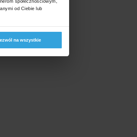
artnerom społecznościowym,
anymi od Ciebie lub
ezwól na wszystkie