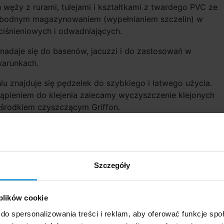
 węży z rurami, tulejami i kształtkami z twardego PVC ze
obodnym magazynowaniem (wypełnianiem szczelin) w
 ciśnieniowych i odwadniających.
nadaje się do basenów, jacuzzi i do zastosowań w
warunkach.
 znajduje się pędzelek do szybkiego i łatwego użycia.
tąpieniem do klejenia zalecamy wyczyszczenie klejonych
 środkiem czyszczącym Griffon.
średnica klejonego materiału 160mm. Maksymalne ciśnieni
 akcesoria (1)
Szczegóły
czyszczący Gryf 125ml
 plików cookie
do spersonalizowania treści i reklam, aby oferować funkcje sp