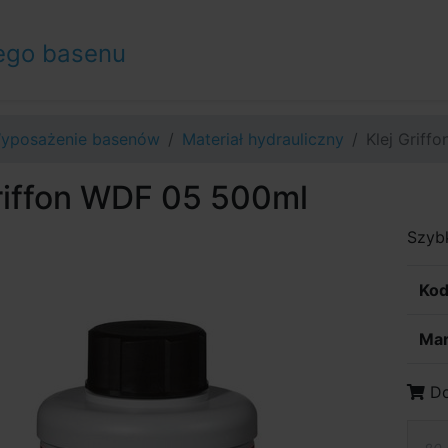
ego basenu
yposażenie basenów
Materiał hydrauliczny
Klej Griff
Griffon WDF 05 500ml
Szybk
Kod
Mar
Do