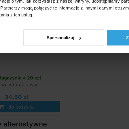
ormacje o tym, jak korzystasz z naszej witryny, udostępniamy p
Partnerzy mogą połączyć te informacje z innymi danymi otrzym
nia z ich usług.
Spersonalizuj
Z
agazynie > 20 szt
we wtorek u was
34,50 zł
do koszyka
y alternatywne