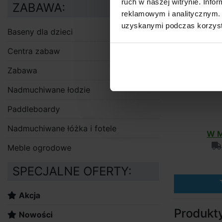
ruch w naszej witrynie. Inf
ZABAWA:
reklamowym i analitycznym. 
uzyskanymi podczas korzysta
Baseny dla dzieci
Centra zabaw
Zabawa
Nadmuchiwane łodzie
Paddleboardy
Nadmuchiwane łóżka i fotele
W M
Meble ogrodowe
SPECJALNE OFERTY:
Akcja
Produkt
Nowości