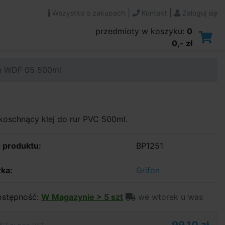
|
|
Wszystko o zakupach
Kontakt
Zaloguj się
przedmioty w koszyku:
0
0,- zł
on WDF 05 500ml
oschnący klej do rur PVC 500ml.
 produktu:
BP1251
ka:
Grifon
stępność:
W Magazynie > 5 szt
we wtorek u was