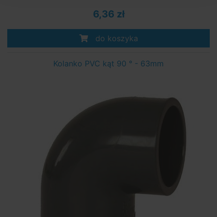
6,36 zł
do koszyka
Kolanko PVC kąt 90 ° - 63mm