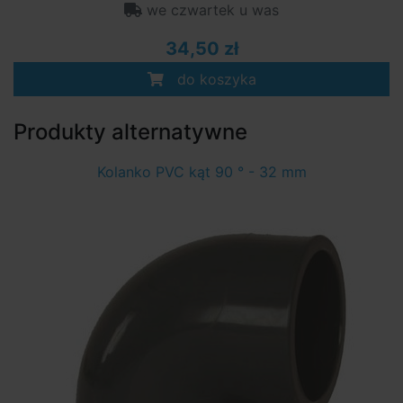
we czwartek u was
34,50 zł
do koszyka
Produkty alternatywne
Kolanko PVC kąt 90 ° - 32 mm