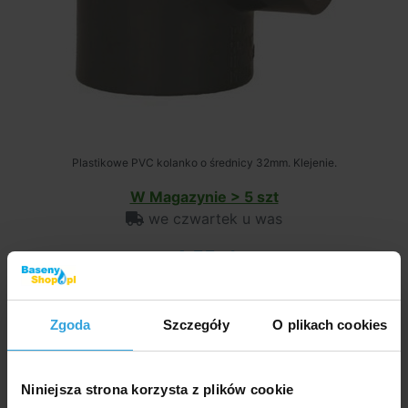
Plastikowe PVC kolanko o średnicy 32mm. Klejenie.
W Magazynie > 5 szt
we czwartek u was
4,55 zł
do koszyka
Zgoda
Szczegóły
O plikach cookies
Kolanko PCV kątowe 90° - 50mm
Niniejsza strona korzysta z plików cookie