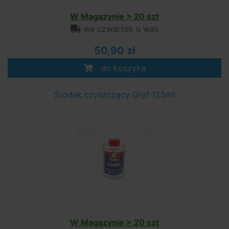
W Magazynie > 20 szt
we czwartek u was
50,90 zł
do koszyka
Środek czyszczący Gryf 125ml
W Magazynie > 20 szt