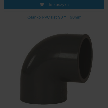
do koszyka
Kolanko PVC kąt 90 ° - 90mm