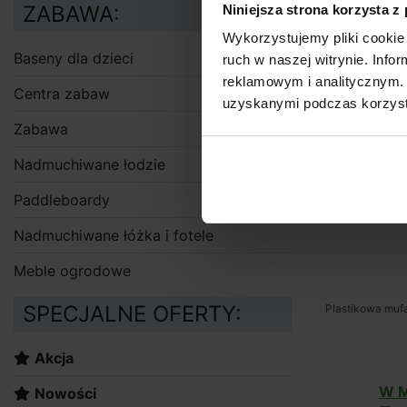
M
ZABAWA:
Niniejsza strona korzysta z
Wykorzystujemy pliki cookie 
Baseny dla dzieci
ruch w naszej witrynie. Inf
reklamowym i analitycznym. 
Centra zabaw
uzyskanymi podczas korzysta
Zabawa
Nadmuchiwane łodzie
Paddleboardy
Nadmuchiwane łóżka i fotele
Meble ogrodowe
SPECJALNE OFERTY:
Plastikowa muf
Akcja
W M
Nowości