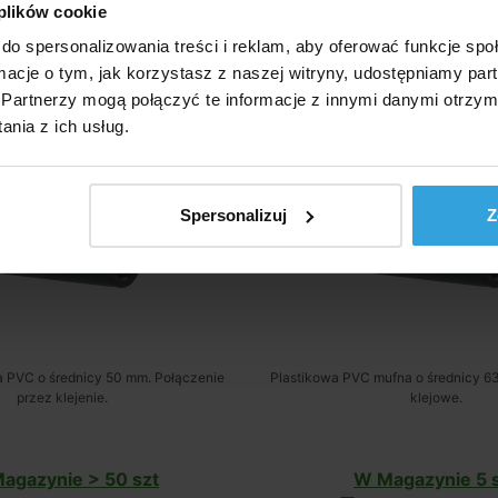
ufa PCV - 50mm
Mufna PVC - 63
 plików cookie
do spersonalizowania treści i reklam, aby oferować funkcje sp
ormacje o tym, jak korzystasz z naszej witryny, udostępniamy p
Partnerzy mogą połączyć te informacje z innymi danymi otrzym
nia z ich usług.
Spersonalizuj
Z
a PVC o średnicy 50 mm. Połączenie
Plastikowa PVC mufna o średnicy 6
przez klejenie.
klejowe.
agazynie > 50 szt
W Magazynie 5 