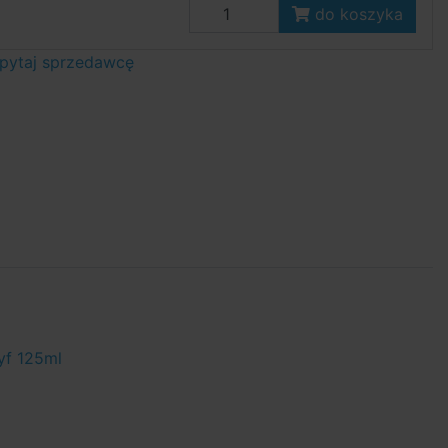
do koszyka
pytaj sprzedawcę
yf 125ml