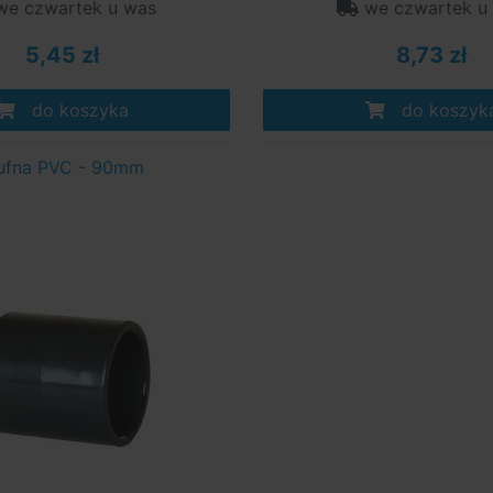
e czwartek u was
we czwartek u
5,45 zł
8,73 zł
do koszyka
do koszyk
ufna PVC - 90mm