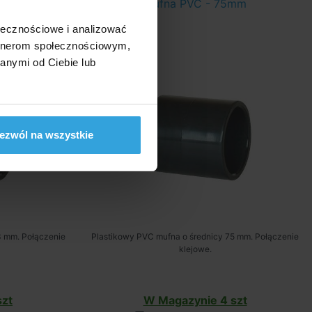
mm
Mufna PVC - 75mm
ołecznościowe i analizować
artnerom społecznościowym,
anymi od Ciebie lub
ezwól na wszystkie
3 mm. Połączenie
Plastikowy PVC mufna o średnicy 75 mm. Połączenie
klejowe.
szt
W Magazynie 4 szt