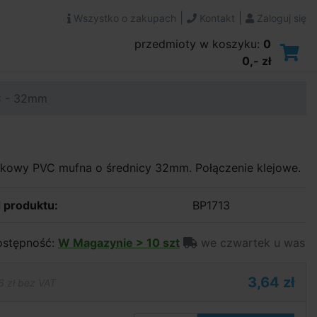
|
|
Wszystko o zakupach
Kontakt
Zaloguj się
przedmioty w koszyku:
0
0,- zł
C - 32mm
ikowy PVC mufna o średnicy 32mm. Połączenie klejowe.
 produktu:
BP1713
stępność:
W Magazynie > 10 szt
we czwartek u was
3,64 zł
6 zł bez VAT