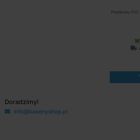
Plastikowy PVC 
W
w
Doradzimy!
info@basenyshop.pl