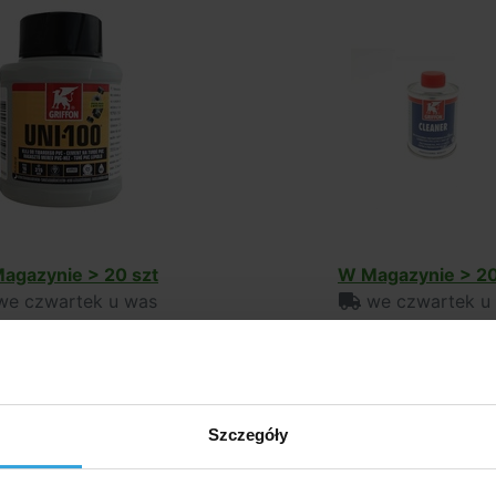
agazynie > 20 szt
W Magazynie > 20
e czwartek u was
we czwartek u
50,90 zł
34,50 zł
do koszyka
do koszyk
Szczegóły
y alternatywne