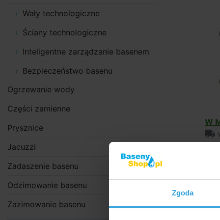
Wały technologiczne
Ściany technologiczne
Inteligentne zarządzanie basenem
Bezpieczeństwo basenu
Ogrzewanie wody
Części zamienne
W M
Prysznice
w
Jacuzzi
Zadaszenie basenu
Odzimowanie basenu
Zgoda
Produkt
Zazimowanie basenu