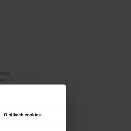
 szt
 was
a
O plikach cookies