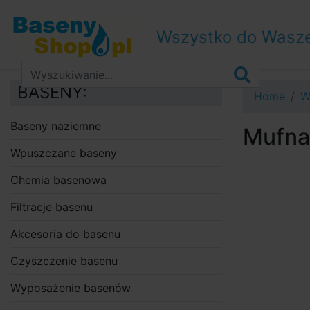
Przejdź do nawigacji
Przejdź do treści
Wszystko do Wasz
Przejdź do paska bocznego
BASENY:
Home
W
Baseny naziemne
Mufna
Wpuszczane baseny
Chemia basenowa
Filtracje basenu
Akcesoria do basenu
Czyszczenie basenu
Wyposażenie basenów