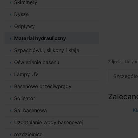
Skimmery
Dysze
Odpływy
Materiał hydrauliczny
Szpachlówki, silikony i kleje
Oświetlenie basenu
Zdjęcia i filmy 
Lampy UV
Szczegóło
Basenowe przeciwprądy
Zalecane
Solinator
Sól basenowa
Kl
Uzdatnianie wody basenowej
rozdzielnice