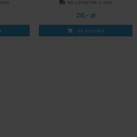
 was
we czwartek u was
20,- zł
a
do koszyka