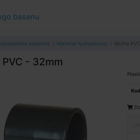
ego basenu
yposażenie basenów
Materiał hydrauliczny
Mufna PV
 PVC - 32mm
Plast
Kod
Do
2,9