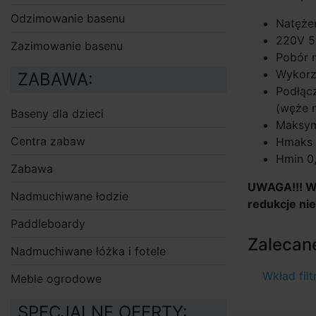
Odzimowanie basenu
Natęże
220V 5
Zazimowanie basenu
Pobór 
Wykorzy
ZABAWA:
Podłąc
(węże 
Baseny dla dzieci
Maksym
Centra zabaw
Hmaks 
Hmin 0
Zabawa
UWAGA!!! Wę
Nadmuchiwane łodzie
redukcje ni
Paddleboardy
Zalecane
Nadmuchiwane łóżka i fotele
Wkład fil
Meble ogrodowe
SPECJALNE OFERTY: