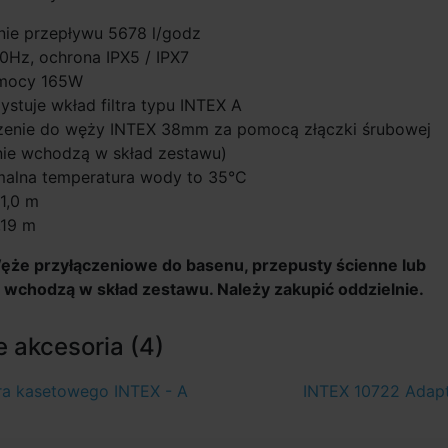
nie przepływu 5678 l/godz
0Hz, ochrona IPX5 / IPX7
mocy 165W
stuje wkład filtra typu INTEX A
zenie do węży INTEX 38mm za pomocą złączki śrubowej
nie wchodzą w skład zestawu)
alna temperatura wody to 35°C
1,0 m
,19 m
że przyłączeniowe do basenu, przepusty ścienne lub
e wchodzą w skład zestawu. Należy zakupić oddzielnie.
 akcesoria (4)
tra kasetowego INTEX - A
INTEX 10722 Adapt