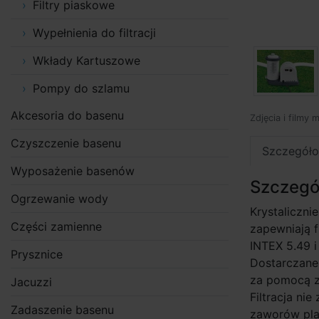
Filtry piaskowe
Wypełnienia do filtracji
Wkłady Kartuszowe
Pompy do szlamu
Akcesoria do basenu
Zdjęcia i filmy 
Czyszczenie basenu
Szczegóło
Wyposażenie basenów
Szczegó
Ogrzewanie wody
Krystaliczni
Części zamienne
zapewniają 
INTEX 5.49 i 
Prysznice
Dostarczane 
za pomocą z
Jacuzzi
Filtracja ni
Zadaszenie basenu
zaworów plan