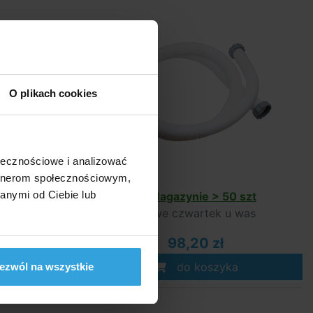
O plikach cookies
ołecznościowe i analizować
artnerom społecznościowym,
anymi od Ciebie lub
 szt
W Magazynie > 50 szt
 was
we czwartek u was
98,20 zł
a
do koszyka
ezwól na wszystkie