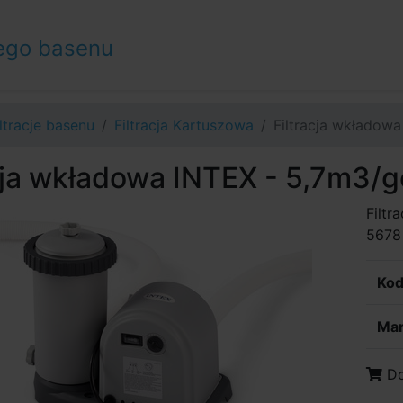
ego basenu
iltracje basenu
Filtracja Kartuszowa
Filtracja wkładow
cja wkładowa INTEX - 5,7m3/
Filt
5678 
Kod
Mar
Do