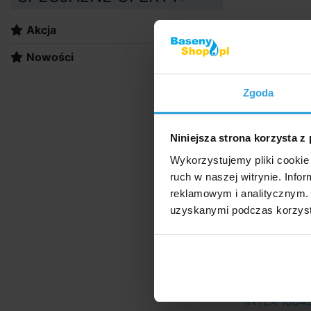
Akcja
Nowości
Zgoda
Niniejsza strona korzysta z
Wykorzystujemy pliki cookie 
ruch w naszej witrynie. Inf
reklamowym i analitycznym. 
W M
uzyskanymi podczas korzysta
w
INTEX 10849