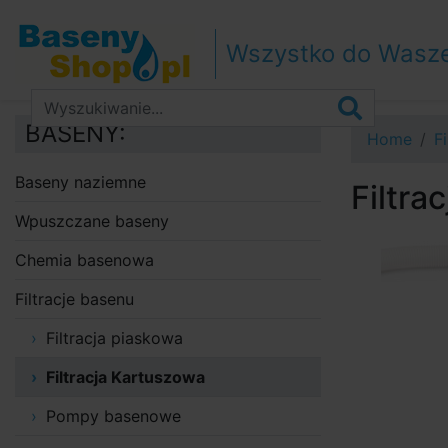
Przejdź do nawigacji
Przejdź do treści
Wszystko do Wasz
Przejdź do paska bocznego
BASENY:
Home
F
Baseny naziemne
Filtra
Wpuszczane baseny
Chemia basenowa
Filtracje basenu
Filtracja piaskowa
Filtracja Kartuszowa
Pompy basenowe