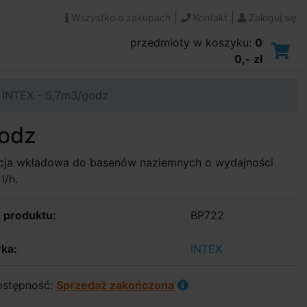
|
|
Wszystko o zakupach
Kontakt
Zaloguj się
przedmioty w koszyku:
0
0,- zł
a INTEX - 5,7m3/godz
godz
racja wkładowa do basenów naziemnych o wydajności
l/h.
 produktu:
BP722
ka:
INTEX
stępność:
Sprzedaż zakończona