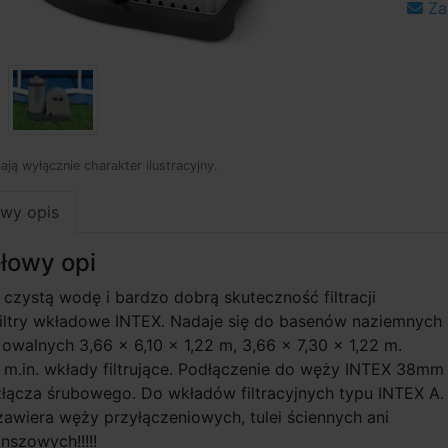
Za
mają wyłącznie charakter ilustracyjny.
wy opis
łowy opi
e czystą wodę i bardzo dobrą skuteczność filtracji
filtry wkładowe INTEX. Nadaje się do basenów naziemnych
owalnych 3,66 × 6,10 × 1­,22 m, 3,66 × 7,30 × 1­,22 m.
m.in. wkłady filtrujące. Podłączenie do węży INTEX 38mm
łącza śrubowego. Do wkładów filtracyjnych typu INTEX A.
e zawiera węży przyłączeniowych, tulei ściennych ani
szowych!!!!!