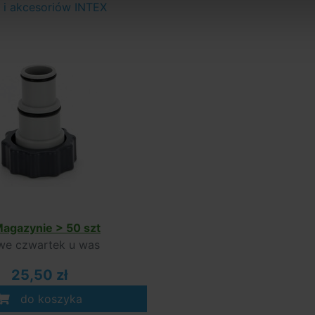
 i akcesoriów INTEX
agazynie > 50 szt
e czwartek u was
25,50 zł
do koszyka