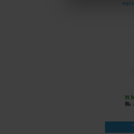
węży
W M
w