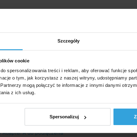
Szczegóły
 plików cookie
do spersonalizowania treści i reklam, aby oferować funkcje sp
ormacje o tym, jak korzystasz z naszej witryny, udostępniamy p
Partnerzy mogą połączyć te informacje z innymi danymi otrzym
agazynie > 50 szt
W Magazynie > 50
nia z ich usług.
e czwartek u was
we czwartek u
27,10 zł
23,50 zł
do koszyka
do koszyk
Spersonalizuj
Z
 Adapter A do podłączenia