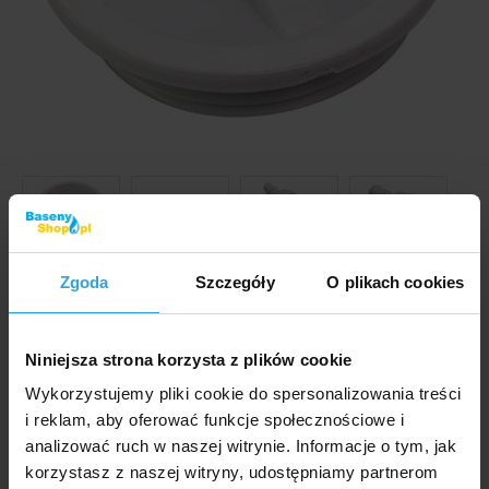
Zgoda
Szczegóły
O plikach cookies
Zdjęcia i filmy mają wyłącznie charakter ilustracyjny.
Zaślepka dyszy służy do zamknięcia dyszy
cyrkulacyjnej podczas zimowania basenu i tym samym
Niniejsza strona korzysta z plików cookie
zapobiega przedostawaniu się wody do obiegu
Wykorzystujemy pliki cookie do spersonalizowania treści
cyrkulacyjnego i ewentualnemu pęknięciu rury na
i reklam, aby oferować funkcje społecznościowe i
skutek mrozu.
analizować ruch w naszej witrynie. Informacje o tym, jak
korzystasz z naszej witryny, udostępniamy partnerom