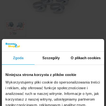
Zdjęcia i filmy mają wyłącznie charakter ilustracyjny.
W zestawie 2 szt. przepustów + 4 szt. opasek
Zgoda
Szczegóły
O plikach cookies
zaciskowych do zabezpieczenia węża.
Kod produktu:
BP319
Niniejsza strona korzysta z plików cookie
Wykorzystujemy pliki cookie do spersonalizowania treści
Marka:
Bestway
i reklam, aby oferować funkcje społecznościowe i
analizować ruch w naszej witrynie. Informacje o tym, jak
Dostępność:
korzystasz z naszej witryny, udostępniamy partnerom
W Magazynie > 20 szt
we czwartek u was
społecznościowym, reklamowym i analitycznym.