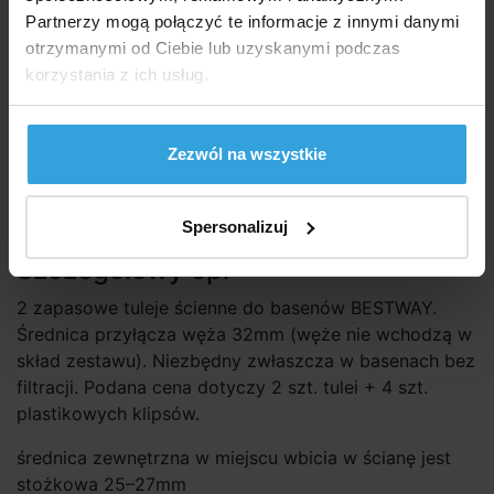
Partnerzy mogą połączyć te informacje z innymi danymi
43,60 zł
35,45 zł bez VAT
otrzymanymi od Ciebie lub uzyskanymi podczas
korzystania z ich usług.
do koszyka
Zezwól na wszystkie
Zapytaj sprzedawcę
Szczegółowy opis
Spersonalizuj
Szczegółowy opi
2 zapasowe tuleje ścienne do basenów BESTWAY.
Średnica przyłącza węża 32mm (węże nie wchodzą w
skład zestawu). Niezbędny zwłaszcza w basenach bez
filtracji. Podana cena dotyczy 2 szt. tulei + 4 szt.
plastikowych klipsów.
średnica zewnętrzna w miejscu wbicia w ścianę jest
stożkowa 25–27mm