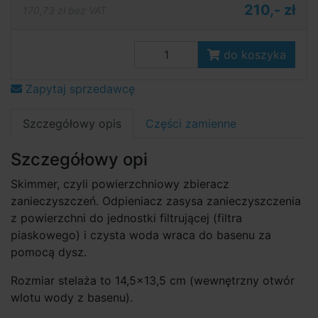
210,- zł
170,73 zł bez VAT
do koszyka
Zapytaj sprzedawcę
Szczegółowy opis
Części zamienne
Szczegółowy opi
Skimmer, czyli powierzchniowy zbieracz
zanieczyszczeń. Odpieniacz zasysa zanieczyszczenia
z powierzchni do jednostki filtrującej (filtra
piaskowego) i czysta woda wraca do basenu za
pomocą dysz.
Rozmiar stelaża to 14,5×13,5 cm (wewnętrzny otwór
wlotu wody z basenu).