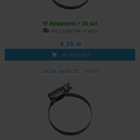
W Magazynie > 50 szt
we czwartek u was
4,55 zł
do koszyka
Zacisk węża 32 - 50mm