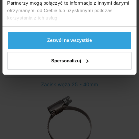
Partnerzy mogą połączyć te informacje z innymi danymi
otrzymanymi od Ciebie lub uzyskanymi podczas
korzystania z ich usług.
W Magazynie > 50 szt
Zezwól na wszystkie
we czwartek u was
20,90 zł
Spersonalizuj
do koszyka
Zacisk węża 25 - 40mm