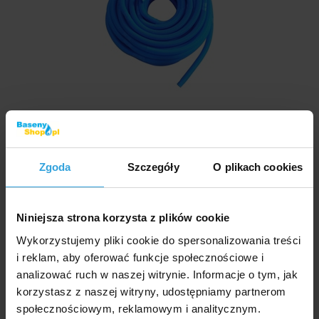
W Magazynie > 50 szt
we czwartek u was
17,27 zł
Zgoda
Szczegóły
O plikach cookies
do koszyka
Niniejsza strona korzysta z plików cookie
Wąż basenowy niebieski 38mm
Wykorzystujemy pliki cookie do spersonalizowania treści
i reklam, aby oferować funkcje społecznościowe i
analizować ruch w naszej witrynie. Informacje o tym, jak
korzystasz z naszej witryny, udostępniamy partnerom
społecznościowym, reklamowym i analitycznym.