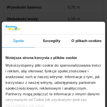
Wysokość basenu:
0,76 m
Głebokość wody:
0,56 m
Objętość:
2,3 m3
Zgoda
Szczegóły
O plikach cookies
Całorocznie:
nie
Filtrowanie:
bez filtracji
Niniejsza strona korzysta z plików cookie
Wykorzystujemy pliki cookie do spersonalizowania treści
Zalecane akcesoria (5)
i reklam, aby oferować funkcje społecznościowe i
analizować ruch w naszej witrynie. Informacje o tym, jak
Przykrycie basenowe INTEX o średnicy 2,44 m - lekkie
korzystasz z naszej witryny, udostępniamy partnerom
społecznościowym, reklamowym i analitycznym.
Partnerzy mogą połączyć te informacje z innymi danymi
otrzymanymi od Ciebie lub uzyskanymi podczas
korzystania z ich usług.