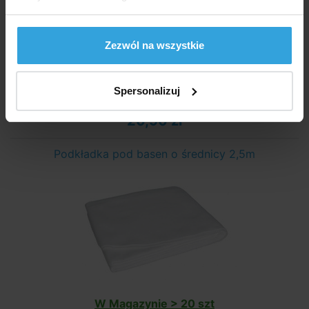
Zezwól na wszystkie
Niedostępne
Spersonalizuj
20,90 zł
Podkładka pod basen o średnicy 2,5m
W Magazynie > 20 szt