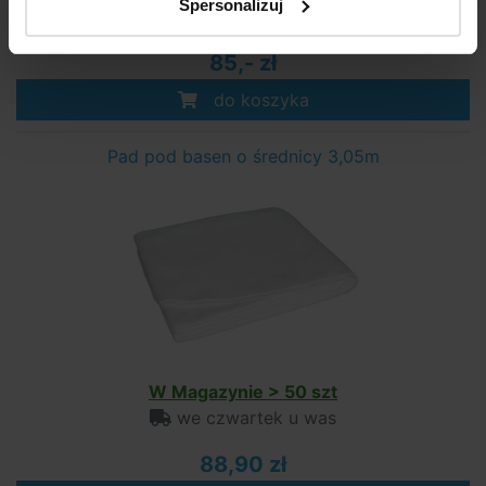
Spersonalizuj
we czwartek u was
85,- zł
do koszyka
Pad pod basen o średnicy 3,05m
W Magazynie > 50 szt
we czwartek u was
88,90 zł