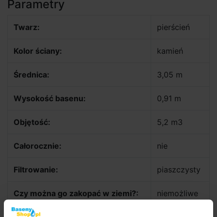
Parametry
Twarz:
pierścień
Kolor ściany:
kamień
Średnica:
3,05 m
Wysokość basenu:
0,91 m
Objętość:
5,2 m3
Całorocznie:
nie
Filtrowanie:
piaszczysty
Czy można go zakopać w ziemi?:
niemożliwe