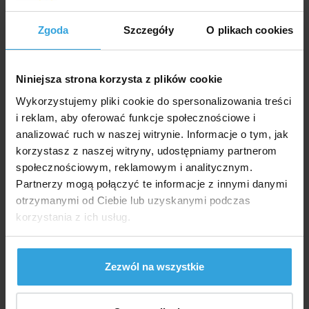
Dokumenty do pobrania
Zgoda
Szczegóły
O plikach cookies
Instrukcje dla Pool Florida - PL
Niniejsza strona korzysta z plików cookie
Zalecane akcesoria (7)
Wykorzystujemy pliki cookie do spersonalizowania treści
i reklam, aby oferować funkcje społecznościowe i
Piasek filtracyjny 25 kg
analizować ruch w naszej witrynie. Informacje o tym, jak
korzystasz z naszej witryny, udostępniamy partnerom
społecznościowym, reklamowym i analitycznym.
Partnerzy mogą połączyć te informacje z innymi danymi
otrzymanymi od Ciebie lub uzyskanymi podczas
korzystania z ich usług.
Zezwól na wszystkie
W Magazynie > 50 szt