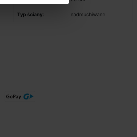
Typ ściany:
nadmuchiwane