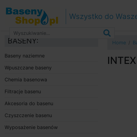
Przejdź do nawigacji
Przejdź do treści
Wszystko do Wasz
Przejdź do paska bocznego
BASENY:
Home
B
Baseny naziemne
INTEX
Wpuszczane baseny
Chemia basenowa
Filtracje basenu
Akcesoria do basenu
Czyszczenie basenu
Wyposażenie basenów