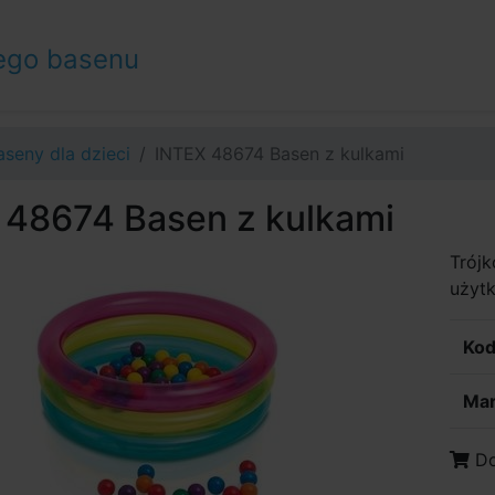
ego basenu
aseny dla dzieci
INTEX 48674 Basen z kulkami
 48674 Basen z kulkami
Trój
użyt
Kod
Mar
Do