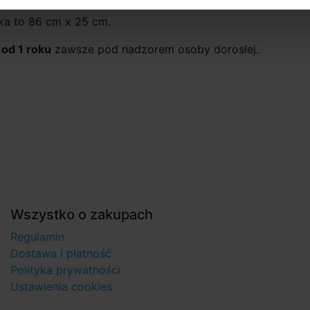
ka to 86 cm x 25 cm.
od 1 roku
zawsze pod nadzorem osoby dorosłej.
Wszystko o zakupach
Regulamin
Dostawa i płatność
Polityka prywatności
Ustawienia cookies