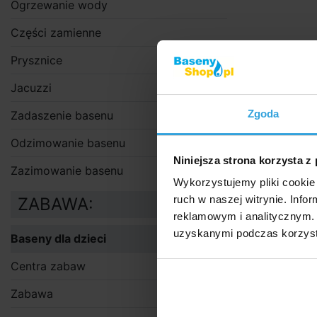
Ogrzewanie wody
Części zamienne
Prysznice
Jacuzzi
Zgoda
Zadaszenie basenu
Odzimowanie basenu
Zdjęcia i filmy 
Niniejsza strona korzysta z
Zazimowanie basenu
Szczegóło
Wykorzystujemy pliki cookie 
ruch w naszej witrynie. Inf
ZABAWA:
Szczegó
reklamowym i analitycznym. 
uzyskanymi podczas korzysta
Zimą z kulk
Baseny dla dzieci
się bawić.
Centra zabaw
Wykonane z 
Zabawa
Zawiera
50 k