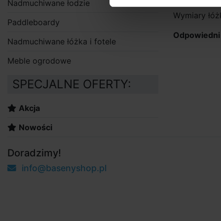
Nadmuchiwane łodzie
Wymiary łóż
Paddleboardy
Odpowiedni 
Nadmuchiwane łóżka i fotele
Meble ogrodowe
SPECJALNE OFERTY:
Akcja
Nowości
Doradzimy!
info@basenyshop.pl