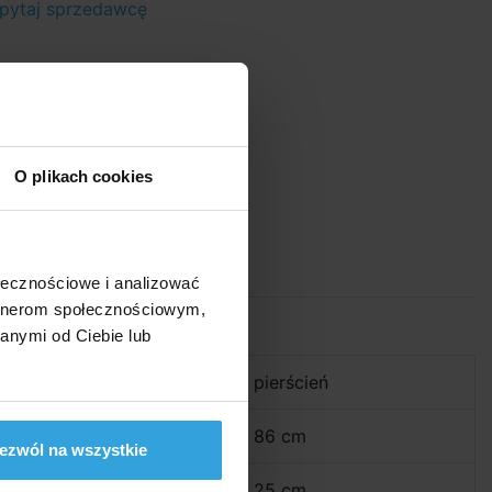
pytaj sprzedawcę
O plikach cookies
ołecznościowe i analizować
artnerom społecznościowym,
Parametry
anymi od Ciebie lub
Twarz:
pierścień
Średnica:
86 cm
ezwól na wszystkie
Wysokość:
25 cm