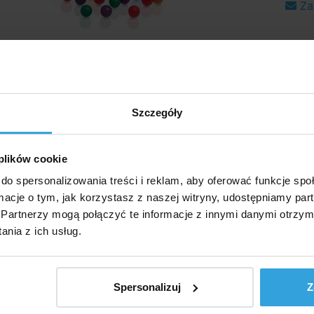
Za
Szczegóły
mają wyłącznie charakter ilustracyjny.
 plików cookie
wy opis
do spersonalizowania treści i reklam, aby oferować funkcje sp
ormacje o tym, jak korzystasz z naszej witryny, udostępniamy p
łowy opi
Partnerzy mogą połączyć te informacje z innymi danymi otrzym
nia z ich usług.
ami a latem z wodą…a może razem? Wyraźnie!!!!! Dobrze
przetestowanego solidnego winylu.
Spersonalizuj
Z
ulek o średnicy 6,5 cm.