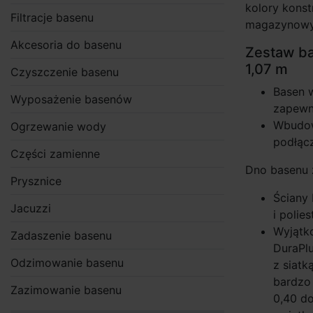
kolory konst
Filtracje basenu
magazynowy
Akcesoria do basenu
Zestaw b
1,07 m
Czyszczenie basenu
Basen 
Wyposażenie basenów
zapewni
Wbudow
Ogrzewanie wody
podłąc
Części zamienne
Dno basenu 
Prysznice
Ściany
Jacuzzi
i polies
Wyjątk
Zadaszenie basenu
DuraPl
Odzimowanie basenu
z siat
bardzo
Zazimowanie basenu
0,40 d