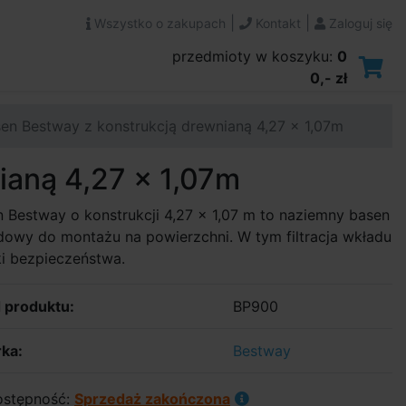
|
|
Wszystko o zakupach
Kontakt
Zaloguj się
przedmioty w koszyku:
0
0,- zł
en Bestway z konstrukcją drewnianą 4,27 x 1,07m
ianą 4,27 x 1,07m
 Bestway o konstrukcji 4,27 x 1,07 m to naziemny basen
owy do montażu na powierzchni. W tym filtracja wkładu
ki bezpieczeństwa.
 produktu:
BP900
ka:
Bestway
stępność:
Sprzedaż zakończona