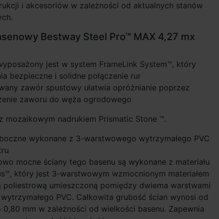
rukcji i akcesoriów w zależności od aktualnych stanów
ch.
asenowy Bestway Steel Pro™ MAX 4,27 mx
wyposażony jest w system FrameLink System™, który
a bezpieczne i solidne połączenie rur
any zawór spustowy ułatwia opróżnianie poprzez
zenie zaworu do węża ogrodowego
z mozaikowym nadrukiem Prismatic Stone ™.
 boczne wykonane z 3-warstwowego wytrzymałego PVC
tru
owo mocne ściany tego basenu są wykonane z materiału
us™, który jest 3-warstwowym wzmocnionym materiałem
ką poliestrową umieszczoną pomiędzy dwiema warstwami
 wytrzymałego PVC. Całkowita grubość ścian wynosi od
o 0,80 mm w zależności od wielkości basenu. Zapewnia