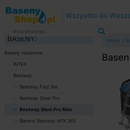
Przejdź do nawigacji
Przejdź do treści
Wszystko do Wasz
Przejdź do paska bocznego
BASENY:
Home
B
Baseny naziemne
Basen
INTEX
Bestway
Bestway Fast Set
Bestway Steel Pro
Bestway Steel Pro Max
Baseny Bestway APX 365