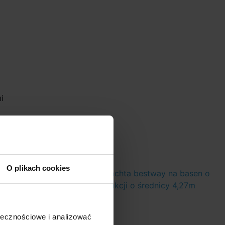
i
O plikach cookies
icy 4,6m
Solarna płachta bestway na basen o
konstrukcji o średnicy 4,27m
ołecznościowe i analizować