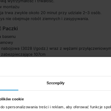
wą wytrzymałość i trwałość.
w montażu
cja trwa zwykle około 20 minut przy udziale 2–3 osób.
ys nie obejmuje robót ziemnych i zasypywania.
 Paczki
 basenu
asenowy
ja nabojowa (3028 l/godz.) wraz z wężami przyłączeniowym
e zabezpieczające 107cm
a kryjąca
 akcesoria (5)
Szczegóły
a kasetowego Bestway II - 2
Pad pod basen o średn
szt
 plików cookie
do spersonalizowania treści i reklam, aby oferować funkcje sp