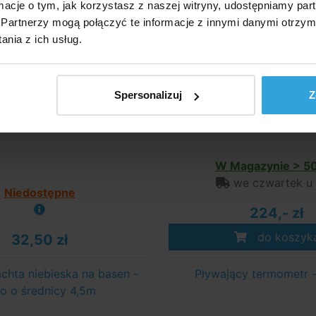
ormacje o tym, jak korzystasz z naszej witryny, udostępniamy p
Partnerzy mogą połączyć te informacje z innymi danymi otrzym
nia z ich usług.
Spersonalizuj
Z
W Magazynie > 50
we czwartek u
Niedostępne
224,- zł
do koszyk
32,50 zł
achta niebieska na basen -
Pływający termometr 
ło o średnicy 4,5m