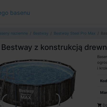
ego basenu
aseny naziemne
Bestway
Bestway Steel Pro Max
Bas
 Bestway z konstrukcją drewn
Basen
ogrod
i kro
Kod
Mar
Do