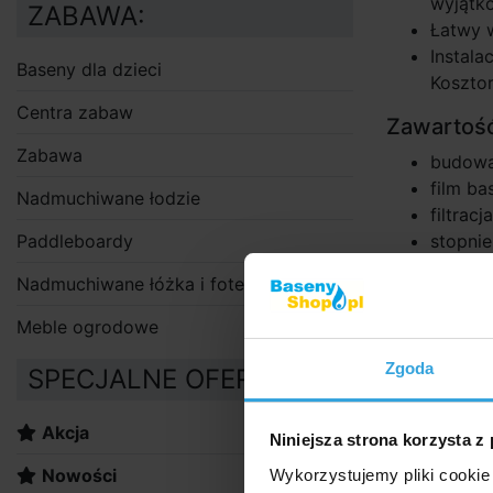
wyjątko
ZABAWA:
Łatwy 
Instala
Baseny dla dzieci
Kosztor
Centra zabaw
Zawartość
Zabawa
budowa
film b
Nadmuchiwane łodzie
filtrac
Paddleboardy
stopni
Plandek
Nadmuchiwane łóżka i fotele
Zalecane
Meble ogrodowe
Zgoda
SPECJALNE OFERTY:
Wkład filtr
Akcja
Niniejsza strona korzysta z
Nowości
Wykorzystujemy pliki cookie 