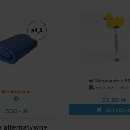
W Magazynie > 50
we czwartek u
Niedostępne
23,50 zł
do koszyk
530,- zł
y alternatywne