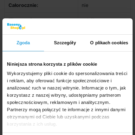
Całorocznie:
nie
Filtrowanie:
nabój
Zalecane akcesoria (5)
Zgoda
Szczegóły
O plikach cookies
Wkład filtra kasetowego Bestway I - 2 szt
Niniejsza strona korzysta z plików cookie
Wykorzystujemy pliki cookie do spersonalizowania treści
i reklam, aby oferować funkcje społecznościowe i
analizować ruch w naszej witrynie. Informacje o tym, jak
korzystasz z naszej witryny, udostępniamy partnerom
społecznościowym, reklamowym i analitycznym.
Partnerzy mogą połączyć te informacje z innymi danymi
otrzymanymi od Ciebie lub uzyskanymi podczas
korzystania z ich usług.
W Magazynie > 20 szt