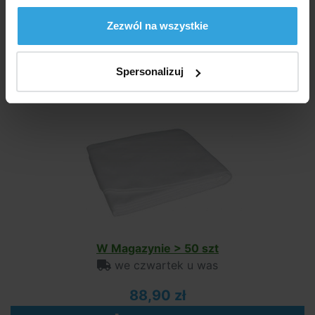
we czwartek u was
Zezwól na wszystkie
23,50 zł
do koszyka
Spersonalizuj
Pad pod basen o średnicy 3,05m
W Magazynie > 50 szt
we czwartek u was
88,90 zł