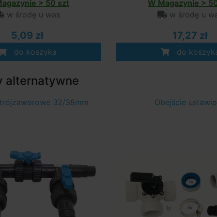
agazynie > 50 szt
W Magazynie > 50
w środę u was
w środę u w
5,09 zł
17,27 zł
do koszyka
do koszyk
y alternatywne
 trójzaworowe 32/38mm
Obejście ustawi