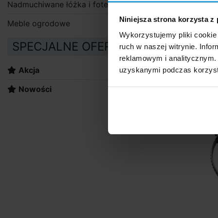
Nadmuchiwane łóżka i fotele
Niniejsza strona korzysta z
Meble ogrodowe
Wykorzystujemy pliki cookie 
SPECJALNE OFERTY:
ruch w naszej witrynie. Inf
Zaci
reklamowym i analitycznym. 
Akcja
uzyskanymi podczas korzysta
Nowości