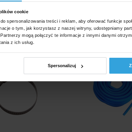
17,27 zł
20,90 zł
 plików cookie
do koszyka
do koszyk
do spersonalizowania treści i reklam, aby oferować funkcje sp
ormacje o tym, jak korzystasz z naszej witryny, udostępniamy p
sk węża 32 - 50mm
Wąż basenowy niebie
Partnerzy mogą połączyć te informacje z innymi danymi otrzym
nia z ich usług.
Spersonalizuj
Z