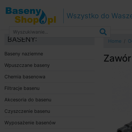
Przejdź do nawigacji
Przejdź do treści
Wszystko do Wasz
Przejdź do paska bocznego
BASENY:
Home
O
Baseny naziemne
Zawór
Wpuszczane baseny
Chemia basenowa
Filtracje basenu
Akcesoria do basenu
Czyszczenie basenu
Wyposażenie basenów