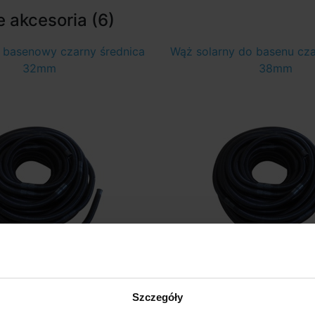
 akcesoria (6)
 basenowy czarny średnica
Wąż solarny do basenu cza
32mm
38mm
agazynie > 50 szt
W Magazynie > 50
Szczegóły
w środę u was
w środę u w