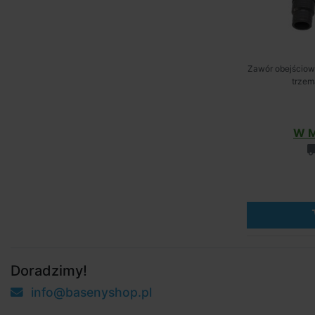
Zawór obejściow
trzem
W M
Doradzimy!
info@basenyshop.pl