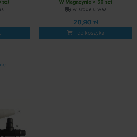
 szt
W Magazynie > 50 szt
as
w środę u was
20,90 zł
a
do koszyka
one