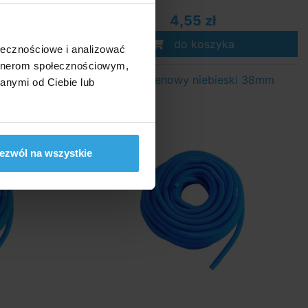
4,55 zł
a
do koszyka
ołecznościowe i analizować
artnerom społecznościowym,
ski 32mm
Wąż basenowy niebieski 38mm
anymi od Ciebie lub
ezwól na wszystkie