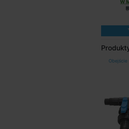
W M
Produkt
Obejście