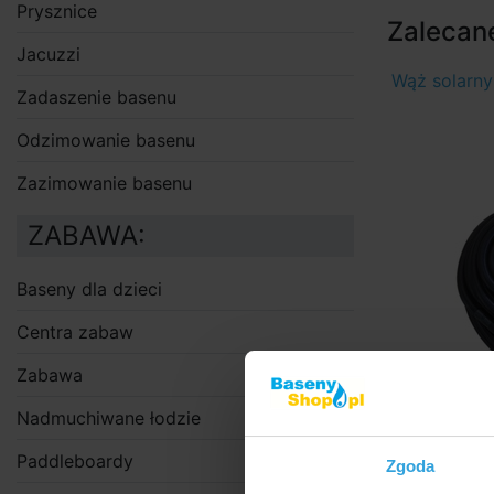
Prysznice
Zalecane
Jacuzzi
Wąż solarny
Zadaszenie basenu
Odzimowanie basenu
Zazimowanie basenu
ZABAWA:
Baseny dla dzieci
Centra zabaw
Zabawa
Nadmuchiwane łodzie
W M
Paddleboardy
Zgoda