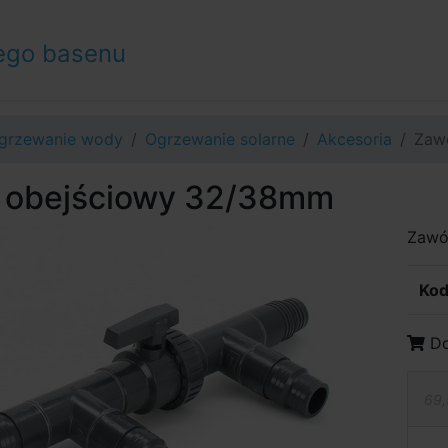
ego basenu
grzewanie wody
Ogrzewanie solarne
Akcesoria
Zaw
 obejściowy 32/38mm
Zawó
Kod
Do
69,