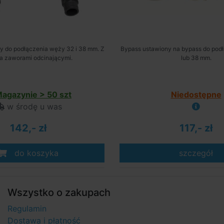
y do podłączenia węży 32 i 38 mm. Z
Bypass ustawiony na bypass do pod
a zaworami odcinającymi.
lub 38 mm.
agazynie > 50 szt
Niedostępne
w środę u was
142,- zł
117,- zł
do koszyka
szczegół
Wszystko o zakupach
Regulamin
Dostawa i płatność