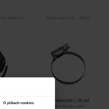
rny średnica
Zacisk węża 25 - 40mm
 szt
W Magazynie > 50 szt
O plikach cookies
as
w środę u was