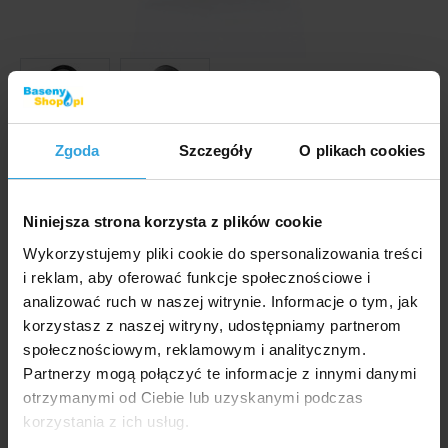
Zgoda
Szczegóły
O plikach cookies
Zdjęcia i filmy mają wyłącznie charakter ilustracyjny.
Gumowy korek zimowy 38mm służy do zamykania
przejść basenowych (dysze zwrotne, dysze ssące,
Niniejsza strona korzysta z plików cookie
skimmer, wyloty itp.)
Wykorzystujemy pliki cookie do spersonalizowania treści
i reklam, aby oferować funkcje społecznościowe i
Kod produktu:
BP1569
analizować ruch w naszej witrynie. Informacje o tym, jak
korzystasz z naszej witryny, udostępniamy partnerom
Dostępność:
społecznościowym, reklamowym i analitycznym.
W Magazynie > 20 szt
we czwartek u was
Partnerzy mogą połączyć te informacje z innymi danymi
otrzymanymi od Ciebie lub uzyskanymi podczas
korzystania z ich usług.
20,- zł
16,26 zł bez VAT