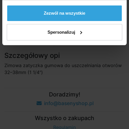
do koszyka
Zezwól na wszystkie
Zapytaj sprzedawcę
Spersonalizuj
Szczegółowy opis
Szczegółowy opi
Zimowa zatyczka gumowa do uszczelniania otworów
32–38mm (1 1/4")
Doradzimy!
info@basenyshop.pl
Wszystko o zakupach
Regulamin