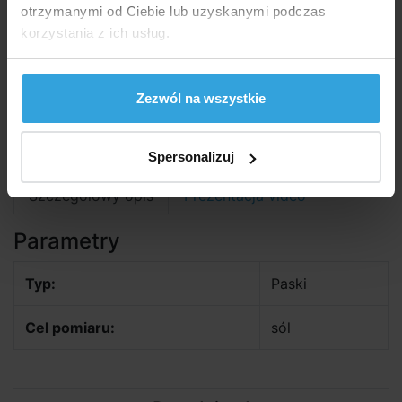
W Magazynie > 5 szt
we czwartek u was
otrzymanymi od Ciebie lub uzyskanymi podczas
korzystania z ich usług.
74,50 zł
60,57 zł bez VAT
Zezwól na wszystkie
do koszyka
Zapytaj sprzedawcę
Spersonalizuj
Szczegółowy opis
Prezentacja video
Parametry
Typ:
Paski
Cel pomiaru:
sól