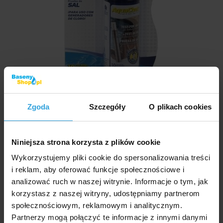
Prezentacja video
Zgoda
Szczegóły
O plikach cookies
Zdjęcia i filmy mają wyłącznie charakter ilustracyjny.
Paski testowe do pomiaru stężenia soli w wodzie
Niniejsza strona korzysta z plików cookie
basenowej. 1 opakowanie zawiera 10 pasków
Wykorzystujemy pliki cookie do spersonalizowania treści
testowych.
i reklam, aby oferować funkcje społecznościowe i
analizować ruch w naszej witrynie. Informacje o tym, jak
Kod produktu:
BP723
korzystasz z naszej witryny, udostępniamy partnerom
społecznościowym, reklamowym i analitycznym.
Dostępność:
Partnerzy mogą połączyć te informacje z innymi danymi