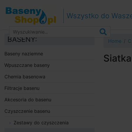
Przejdź do nawigacji
Przejdź do treści
Wszystko do Wasz
Przejdź do paska bocznego
BASENY:
Home
C
Baseny naziemne
Siatk
Wpuszczane baseny
Chemia basenowa
Filtracje basenu
Akcesoria do basenu
Czyszczenie basenu
Zestawy do czyszczenia