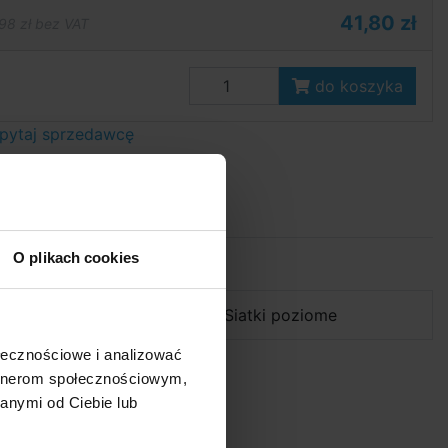
41,80 zł
98 zł bez VAT
do koszyka
pytaj sprzedawcę
O plikach cookies
Parametry
Kategoria:
Siatki poziome
ołecznościowe i analizować
artnerom społecznościowym,
anymi od Ciebie lub