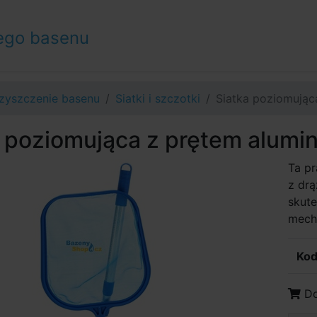
ego basenu
zyszczenie basenu
Siatki i szczotki
Siatka poziomując
a poziomująca z prętem alumi
Ta p
z drą
skute
mecha
Kod
Do