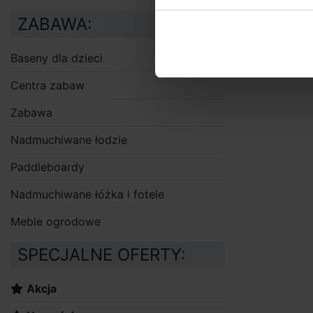
ZABAWA:
Baseny dla dzieci
Centra zabaw
Zabawa
Nadmuchiwane łodzie
Paddleboardy
Nadmuchiwane łóżka i fotele
Meble ogrodowe
SPECJALNE OFERTY:
Akcja