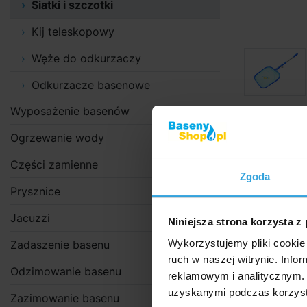
Siatki i szczotki
Kij teleskopowy
Węże do odkurzaczy
Odkurzacze basenowe
Wyposażenie basenów
Zdjęcia i filmy 
Ogrzewanie wody
Szczegóło
Części zamienne
Zgoda
Szczegó
Prysznice
Składana węd
Jacuzzi
Niniejsza strona korzysta z
innymi akces
Wykorzystujemy pliki cookie 
Zadaszenie basenu
ruch w naszej witrynie. Inf
Odzimowanie basenu
reklamowym i analitycznym. 
uzyskanymi podczas korzysta
Zazimowanie basenu