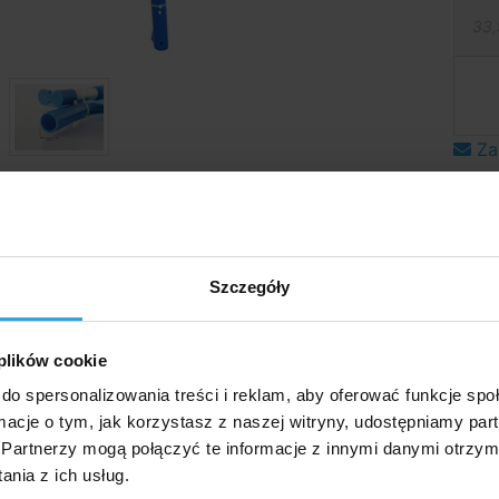
33,
Za
mają wyłącznie charakter ilustracyjny.
wy opis
Szczegóły
łowy opi
ka teleskopowa z siatką. Siatkę można zdjąć i zastąpić
 plików cookie
oriami.
do spersonalizowania treści i reklam, aby oferować funkcje sp
ormacje o tym, jak korzystasz z naszej witryny, udostępniamy p
Partnerzy mogą połączyć te informacje z innymi danymi otrzym
nia z ich usług.