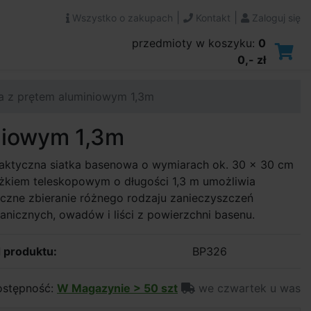
|
|
Wszystko o zakupach
Kontakt
Zaloguj się
przedmioty w koszyku:
0
0,- zł
a z prętem aluminiowym 1,3m
niowym 1,3m
raktyczna siatka basenowa o wymiarach ok. 30 x 30 cm
żkiem teleskopowym o długości 1,3 m umożliwia
czne zbieranie różnego rodzaju zanieczyszczeń
nicznych, owadów i liści z powierzchni basenu.
 produktu:
BP326
stępność:
W Magazynie > 50 szt
we czwartek u was