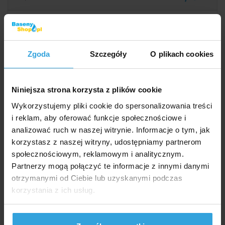
do koszyka
Zapytaj sprzedawcę
Zgoda
Szczegóły
O plikach cookies
Szczegółowy opis
Niniejsza strona korzysta z plików cookie
Szczegółowy opi
Wykorzystujemy pliki cookie do spersonalizowania treści
i reklam, aby oferować funkcje społecznościowe i
Szczotka do czyszczenia dna basenu. **Rozmiar
analizować ruch w naszej witrynie. Informacje o tym, jak
pędzla 45 cm. **
korzystasz z naszej witryny, udostępniamy partnerom
Szczotkę można zamontować na dostępnych w
społecznościowym, reklamowym i analitycznym.
sprzedaży drążkach teleskopowych.
Partnerzy mogą połączyć te informacje z innymi danymi
otrzymanymi od Ciebie lub uzyskanymi podczas
Parametry
korzystania z ich usług.
Kategoria:
Pędzle w sztyfcie