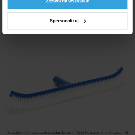
Zezwól na wszystkie
Produkty alternatywne
Spersonalizuj
Szczotka do basenu duża
Szczotka do czyszczenia ścian basenu. Użyj tej szczotki o długości 45