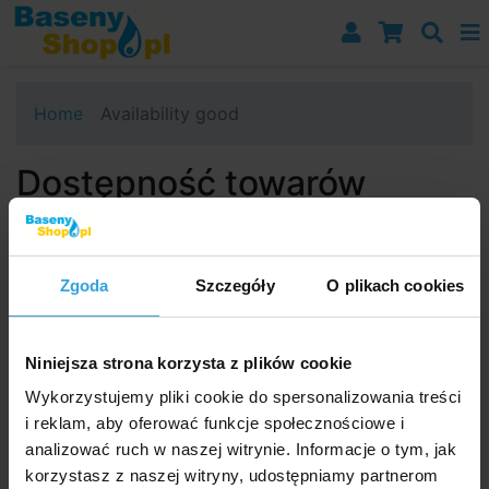
Przejdź do nawigacji
Przejdź do treści
Przejdź do paska bocznego
Home
Availability good
Dostępność towarów
Dostępność:
W Magazynie > 50 szt
Szacowana data dostawy na Twój adres:
13.08.2026
Zgoda
Szczegóły
O plikach cookies
Należy pamiętać, że data dostawy ma charakter
orientacyjny i może ulec zmianie.
Niniejsza strona korzysta z plików cookie
Wykorzystujemy pliki cookie do spersonalizowania treści
Doradzimy!
i reklam, aby oferować funkcje społecznościowe i
info@basenyshop.pl
analizować ruch w naszej witrynie. Informacje o tym, jak
korzystasz z naszej witryny, udostępniamy partnerom