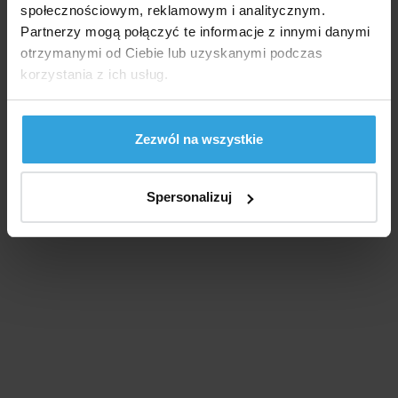
Wszystko o zakupach
społecznościowym, reklamowym i analitycznym.
Partnerzy mogą połączyć te informacje z innymi danymi
Regulamin
otrzymanymi od Ciebie lub uzyskanymi podczas
Dostawa i płatność
korzystania z ich usług.
Polityka prywatności
Ustawienia cookies
Zezwól na wszystkie
Spersonalizuj
Copyright © 2008-2026
PLK s.r.o.