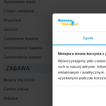
Ogrzewanie wody
Części zamienne
Prysznice
Jacuzzi
Zgoda
Zadaszenie basenu
Odzimowanie basenu
Niniejsza strona korzysta z
Zazimowanie basenu
Wykorzystujemy pliki cookie 
ruch w naszej witrynie. Inf
ZABAWA:
reklamowym i analitycznym. 
uzyskanymi podczas korzysta
Baseny dla dzieci
Centra zabaw
Zabawa