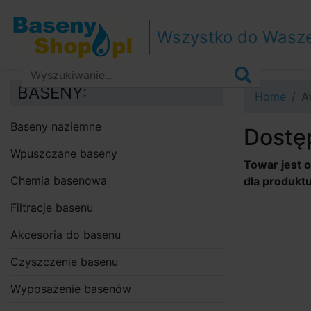
Przejdź do nawigacji
Przejdź do treści
Wszystko do Wasz
Przejdź do paska bocznego
BASENY:
Home
A
Baseny naziemne
Dostę
Wpuszczane baseny
Towar jest 
Chemia basenowa
dla produktu
Filtracje basenu
Akcesoria do basenu
Czyszczenie basenu
Wyposażenie basenów