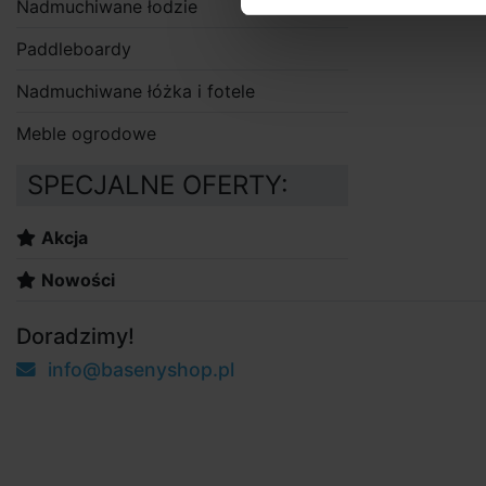
Nadmuchiwane łodzie
Paddleboardy
Nadmuchiwane łóżka i fotele
Meble ogrodowe
SPECJALNE OFERTY:
Akcja
Nowości
Doradzimy!
info@basenyshop.pl