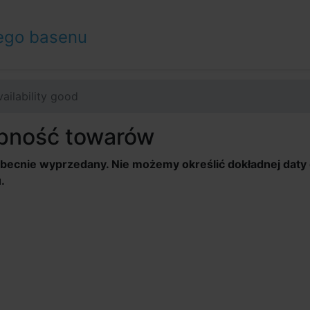
ego basenu
vailability good
pność towarów
obecnie wyprzedany. Nie możemy określić dokładnej daty
.