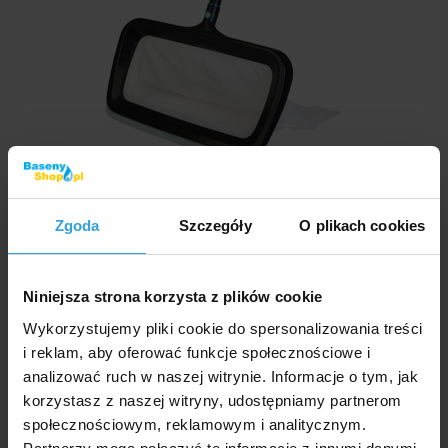
W Magazynie > 10 szt
we czwartek u was
Zgoda
Szczegóły
O plikach cookies
122,- zł
do koszyka
Niniejsza strona korzysta z plików cookie
Wykorzystujemy pliki cookie do spersonalizowania treści
GRE Graphite szczotka do basenu mała 25 cm
i reklam, aby oferować funkcje społecznościowe i
analizować ruch w naszej witrynie. Informacje o tym, jak
korzystasz z naszej witryny, udostępniamy partnerom
społecznościowym, reklamowym i analitycznym.