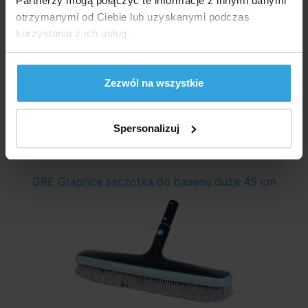
Partnerzy mogą połączyć te informacje z innymi danymi
otrzymanymi od Ciebie lub uzyskanymi podczas
korzystania z ich usług.
Zezwól na wszystkie
Niedostępne
Spersonalizuj
83,50 zł
GRE Graphite szczotka do basenu duża 45 cm