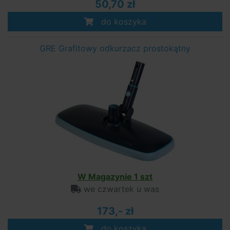
50,70 zł
do koszyka
GRE Grafitowy odkurzacz prostokątny
W Magazynie 1 szt
we czwartek u was
173,- zł
do koszyka