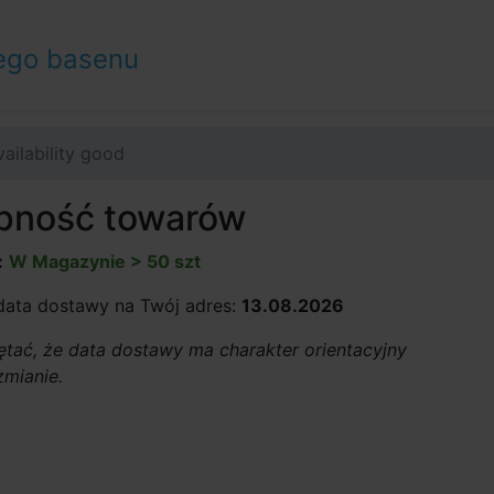
ego basenu
vailability good
pność towarów
:
W Magazynie > 50 szt
ata dostawy na Twój adres:
13.08.2026
tać, że data dostawy ma charakter orientacyjny
zmianie.