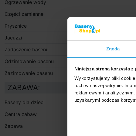
Ogrzewanie wody
Części zamienne
Prysznice
Jacuzzi
Zgoda
Zadaszenie basenu
Odzimowanie basenu
Niniejsza strona korzysta z
Zazimowanie basenu
Wykorzystujemy pliki cookie 
ruch w naszej witrynie. Inf
ZABAWA:
reklamowym i analitycznym. 
uzyskanymi podczas korzysta
Baseny dla dzieci
Centra zabaw
Zabawa