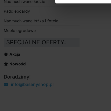
Nadmuchiwane łodzie
Paddleboardy
Nadmuchiwane łóżka i fotele
Meble ogrodowe
SPECJALNE OFERTY:
Akcja
Nowości
Doradzimy!
info@basenyshop.pl