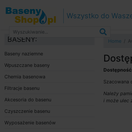
Przejdź do nawigacji
Przejdź do treści
Wszystko do Wasz
Przejdź do paska bocznego
BASENY:
Home
A
Baseny naziemne
Dostę
Wpuszczane baseny
Dostępność
Chemia basenowa
Szacowana d
Filtracje basenu
Należy pamię
Akcesoria do basenu
i może ulec 
Czyszczenie basenu
Wyposażenie basenów